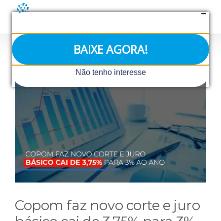
Ir
para
o
conteúdo
BAIXE AGORA!
View
Não tenho interesse
Larger
Image
Copom faz novo corte e juro