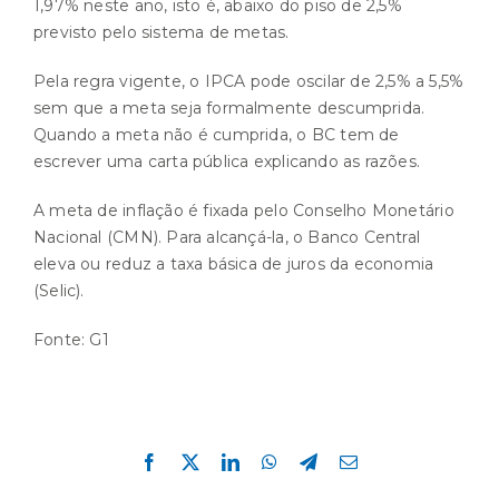
1,97% neste ano, isto é, abaixo do piso de 2,5%
previsto pelo sistema de metas.
Pela regra vigente, o IPCA pode oscilar de 2,5% a 5,5%
sem que a meta seja formalmente descumprida.
Quando a meta não é cumprida, o BC tem de
escrever uma carta pública explicando as razões.
A meta de inflação é fixada pelo Conselho Monetário
Nacional (CMN). Para alcançá-la, o Banco Central
eleva ou reduz a taxa básica de juros da economia
(Selic).
Fonte:
G1
Compartilhe esta história!
Facebook
X
LinkedIn
WhatsApp
Telegram
E-
mail