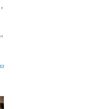
 e
ma
pp
legram
E-
mail