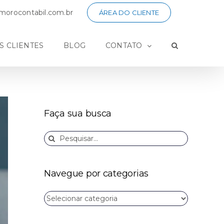
orocontabil.com.br
ÁREA DO CLIENTE
S CLIENTES
BLOG
CONTATO
Faça sua busca
Buscar
resultados
para:
Navegue por categorias
Navegue
por
categorias