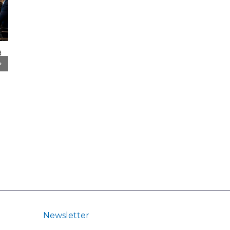
a
Consultoria
Biblioteca de KPIs
tributária para
Contábeis para
empresas: quando
Fomentar Decisõe
ela deixa de ser
Estratégicas nas
custo e vira
PMEs
estratégia
29 / 12 / 2025
|
0
Comentários
03 / 04 / 2026
|
0
Comentários
Newsletter