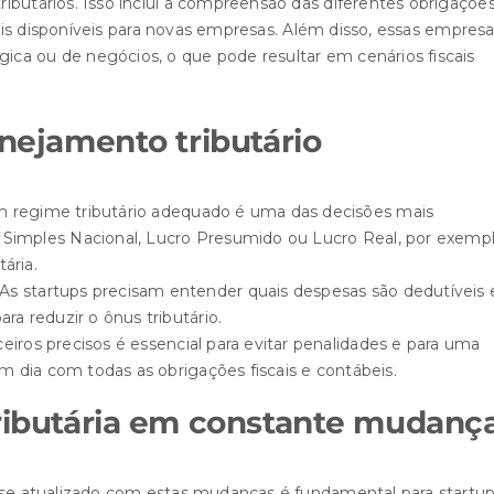
ibutários. Isso inclui a compreensão das diferentes obrigaçõe
scais disponíveis para novas empresas. Além disso, essas empres
ca ou de negócios, o que pode resultar em cenários fiscais
anejamento tributário
um regime tributário adequado é uma das decisões mais
 Simples Nacional, Lucro Presumido ou Lucro Real, por exempl
ária.
 As startups precisam entender quais despesas são dedutíveis 
ra reduzir o ônus tributário.
ceiros precisos é essencial para evitar penalidades e para uma
 em dia com todas as obrigações fiscais e contábeis.
tributária em constante mudanç
r-se atualizado com estas mudanças é fundamental para startup