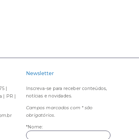
organização básica
começa a escalar
na gestão de uma
07 / 04 / 2026
|
0
empresa
Comentários
06 / 05 / 2026
Newsletter
75 |
Inscreva-se para receber conteúdos,
notícias e novidades.
ba | PR |
Campos marcados com * são
obrigatórios.
om.br
*Nome: