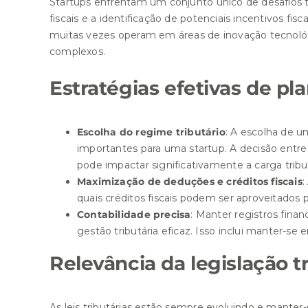
Startups enfrentam um conjunto único de desafios tr
fiscais e a identificação de potenciais incentivos fi
muitas vezes operam em áreas de inovação tecnológi
complexos.
Estratégias efetivas de pl
Escolha do regime tributário
: A escolha de 
importantes para uma startup. A decisão entre
pode impactar significativamente a carga tribut
Maximização de deduções e créditos fiscais
:
quais créditos fiscais podem ser aproveitados pa
Contabilidade precisa
: Manter registros finan
gestão tributária eficaz. Isso inclui manter-se
Relevância da legislação 
As leis tributárias estão sempre evoluindo e mante