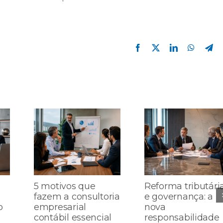
Facebook
X
LinkedIn
WhatsA
Te
5 motivos que
Reforma tributári
fazem a consultoria
e governança: a
o
empresarial
nova
contábil essencial
responsabilidade