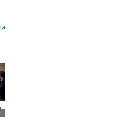
pp
legram
E-
mail
a
Entenda por que
Contabilidade par
compliance
startups e scale-
tributário exige
ups: o que muda
mais do que
quando a empres