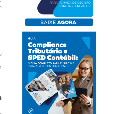
s
as
o,
e
a
s.