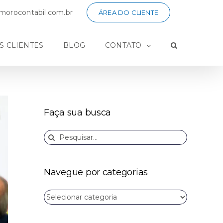
orocontabil.com.br
ÁREA DO CLIENTE
S CLIENTES
BLOG
CONTATO
Faça sua busca
Buscar
resultados
para:
Navegue por categorias
Navegue
por
categorias