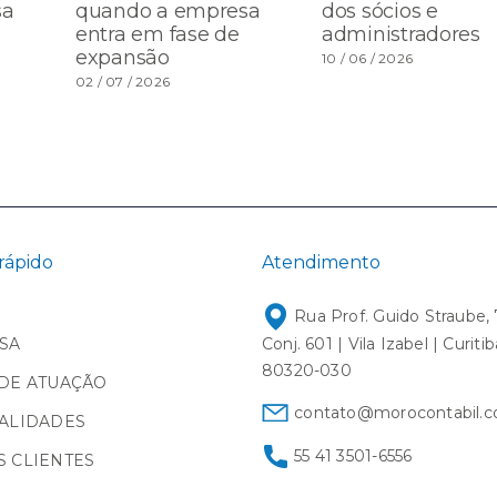
sa
quando a empresa
dos sócios e
entra em fase de
administradores
expansão
10 / 06 / 2026
02 / 07 / 2026
rápido
Atendimento
Rua Prof. Guido Straube, 
SA
Conj. 601 | Vila Izabel | Curiti
80320-030
DE ATUAÇÃO
contato@morocontabil.c
ALIDADES
55 41 3501-6556
 CLIENTES