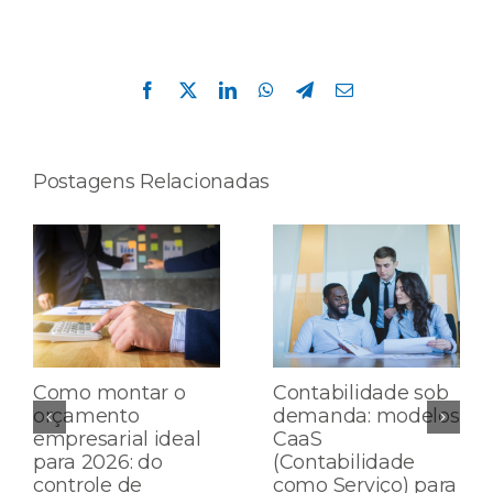
Compartilhe esta história!
Facebook
X
LinkedIn
WhatsApp
Telegram
E-
mail
Postagens Relacionadas
Como montar o
Contabilidade sob
orçamento
demanda: modelos
empresarial ideal
CaaS
para 2026: do
(Contabilidade
controle de
como Serviço) para