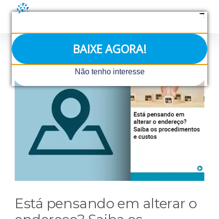
Ir
para
o
conteúdo
BAIXE AGORA!
View
Não tenho interesse
Larger
Image
Está pensando em alterar o