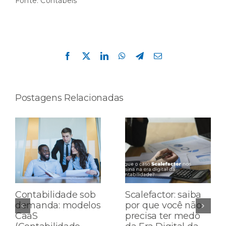
Fonte:
Contábeis
Compartilhe esta história!
Facebook
X
LinkedIn
WhatsApp
Telegram
E-
mail
Postagens Relacionadas
Contabilidade sob
Scalefactor: saiba
demanda: modelos
por que você não
CaaS
precisa ter medo