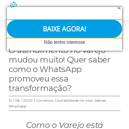
Ir
para
o
conteúdo
BAIXE AGORA!
View
Não tenho interesse
Larger
O atendimento no varejo
Image
mudou muito! Quer saber
como o WhatsApp
promoveu essa
transformação?
12 / 08 / 2020
|
Comércio
,
Contabilidade na crise
,
Sebrae
,
Whatsapp
Como o Varejo está