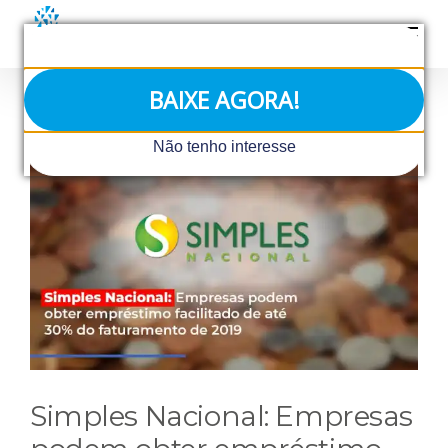
Ir
para
o
conteúdo
BAIXE AGORA!
View
Não tenho interesse
Larger
Image
Simples Nacional: Empresas