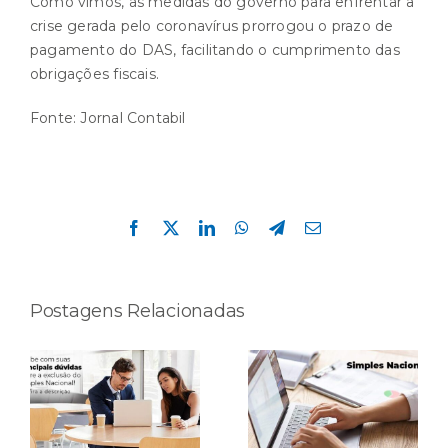
Como vimos, as medidas do governo para enfrentar a
crise gerada pelo coronavírus prorrogou o prazo de
pagamento do DAS, facilitando o cumprimento das
obrigações fiscais.
Fonte:
Jornal Contabil
Compartilhe esta história!
Facebook
X
LinkedIn
WhatsApp
Telegram
E-
mail
Postagens Relacionadas