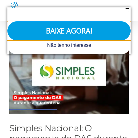
Ir
para
o
conteúdo
BAIXE AGORA!
View
Não tenho interesse
Larger
Image
Simples Nacional: O