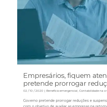
Empresários, fiquem atento
pretende prorrogar reduç
02 / 10 / 2020
|
Benefício emergencial
,
Contabilidade na cr
Governo pretende prorrogar reduções e suspensõe
com o objetivo de auxiliar as empresas na reto