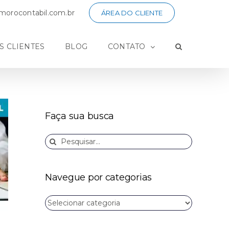
orocontabil.com.br
ÁREA DO CLIENTE
S CLIENTES
BLOG
CONTATO
Faça sua busca
Buscar
resultados
para:
Navegue por categorias
Navegue
por
categorias