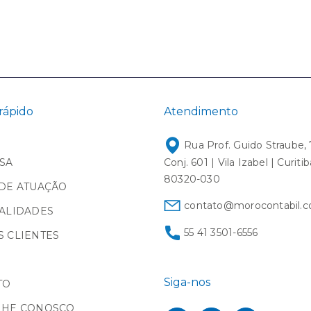
rápido
Atendimento
Rua Prof. Guido Straube, 
SA
Conj. 601 | Vila Izabel | Curiti
80320-030
DE ATUAÇÃO
contato@morocontabil.c
ALIDADES
55 41 3501-6556
 CLIENTES
Siga-nos
TO
LHE CONOSCO