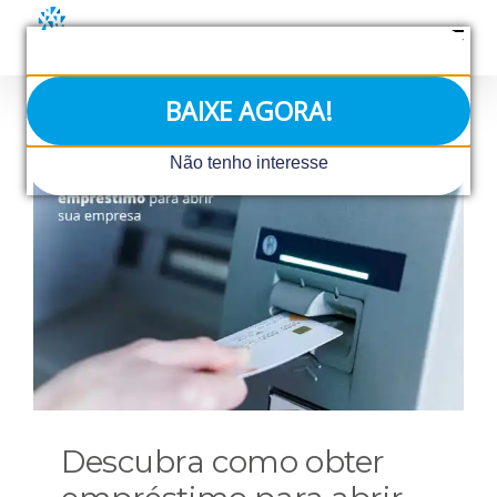
Ir
para
o
conteúdo
BAIXE AGORA!
Não tenho interesse
Descubra como obter