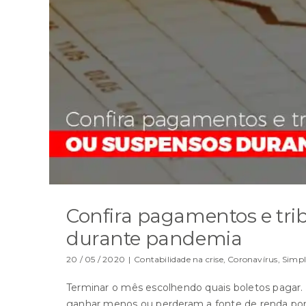
Confira pagamentos e tri
durante pandemia
20 / 05 / 2020
|
Contabilidade na crise
,
Coronavírus
,
Simpl
Terminar o mês escolhendo quais boletos pagar. E
ganhar menos ou perderam a fonte de renda por