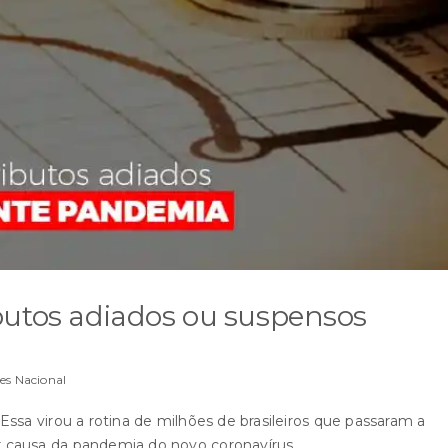
butos adiados ou suspensos
es Nacional
ssa virou a rotina de milhões de brasileiros que passaram a
 causa da pandemia do novo coronavírus.