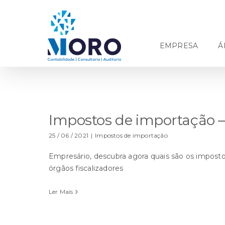
Ir
para
o
conteúdo
EMPRESA
Á
Impostos de importação –
25 / 06 / 2021
|
Impostos de importação
Empresário, descubra agora quais são os impost
órgãos fiscalizadores
Ler Mais