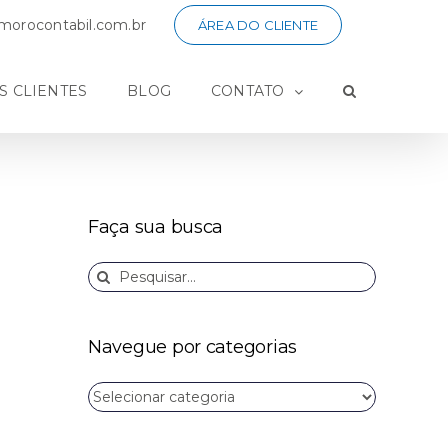
orocontabil.com.br
ÁREA DO CLIENTE
S CLIENTES
BLOG
CONTATO
Faça sua busca
Buscar
resultados
para:
Navegue por categorias
Navegue
por
categorias