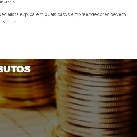
ibutário
specialista explica em quais casos empreendedores devem
virtual.