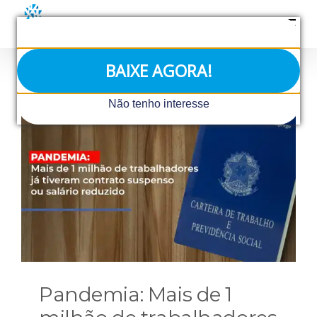
Ir
para
o
conteúdo
BAIXE AGORA!
Não tenho interesse
Pandemia: Mais de 1