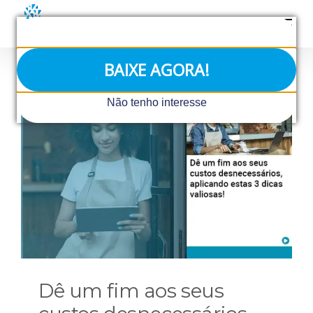
Ir
para
o
conteúdo
BAIXE AGORA!
Não tenho interesse
Dê um fim aos seus