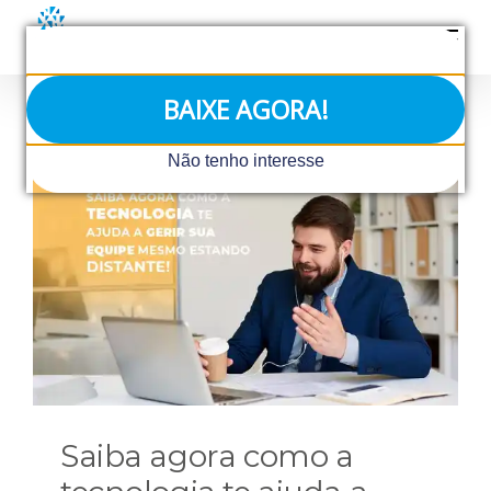
Ir
para
o
conteúdo
BAIXE AGORA!
Não tenho interesse
Saiba agora como a