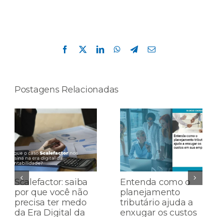
Compartilhe esta história!
Facebook
X
LinkedIn
WhatsApp
Telegram
E-
mail
Postagens Relacionadas
Scalefactor: saiba
Entenda como o
por que você não
planejamento
precisa ter medo
tributário ajuda a
da Era Digital da
enxugar os custos