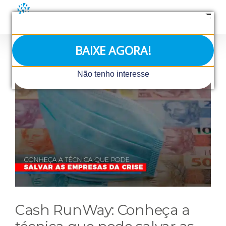
Ir
para
o
conteúdo
BAIXE AGORA!
View
Não tenho interesse
Larger
Image
Cash RunWay: Conheça a