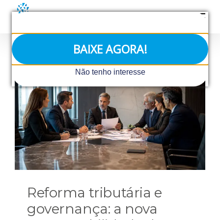
Ir
para
o
conteúdo
BAIXE AGORA!
Não tenho interesse
Reforma tributária e
governança: a nova