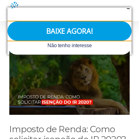
Ir
para
o
conteúdo
BAIXE AGORA!
View
Não tenho interesse
Larger
Image
Imposto de Renda: Como