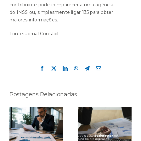
contribuinte pode comparecer a uma agência
do
INSS
ou, simplesmente ligar 135 para obter
maiores informações.
Fonte:
Jornal Contábil
Compartilhe esta história!
Facebook
X
LinkedIn
WhatsApp
Telegram
E-
mail
Postagens Relacionadas