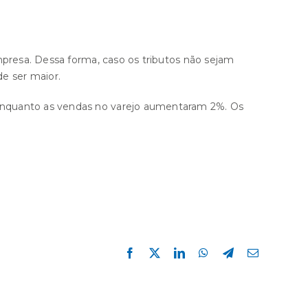
mpresa. Dessa forma, caso os tributos não sejam
e ser maior.
enquanto as vendas no varejo aumentaram 2%. Os
Facebook
X
LinkedIn
WhatsApp
Telegram
E-
mail