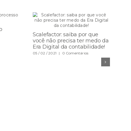
o
Scalefactor: saiba por que
En
você não precisa ter medo da
pl
Era Digital da contabilidade!
aj
su
05 / 02 / 2021
|
0 Comentários
04 /