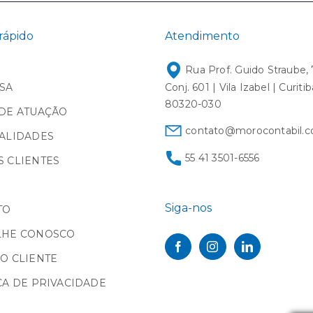
rápido
Atendimento
Rua Prof. Guido Straube, 
SA
Conj. 601 | Vila Izabel | Curiti
80320-030
DE ATUAÇÃO
contato@morocontabil.c
ALIDADES
55 41 3501-6556
 CLIENTES
Siga-nos
TO
LHE CONOSCO
O CLIENTE
CA DE PRIVACIDADE