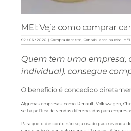
MEI: Veja como comprar ca
02 / 06 / 2020
|
Compra de carros
,
Contabilidade na crise
,
MEI
Quem tem uma empresa, d
individual), consegue com
O benefício é concedido diretame
Algumas empresas, como
Renault
,
Volkswagen
,
Che
se há política de vendas diferenciadas para empresa
Para que o desconto não seja usado para revenda de
com o veículo por, pelo menos, 12 meses. Além disso