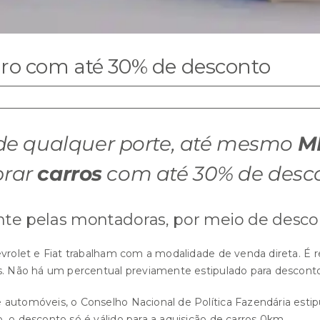
rro com até 30% de desconto
e qualquer porte, até mesmo
M
prar
carros
com até 30% de desco
nte pelas montadoras, por meio de desc
vrolet
e
Fiat
trabalham com a modalidade de venda direta. É 
s. Não há um percentual previamente estipulado para desconto,
 automóveis, o Conselho Nacional de Política Fazendária esti
, o desconto só é válido para a aquisição de carros 0km.