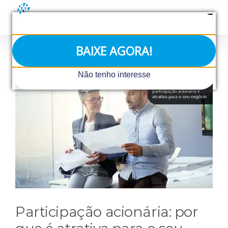
Ir
para
o
conteúdo
BAIXE AGORA!
View
Não tenho interesse
Larger
Image
Participação acionária: por