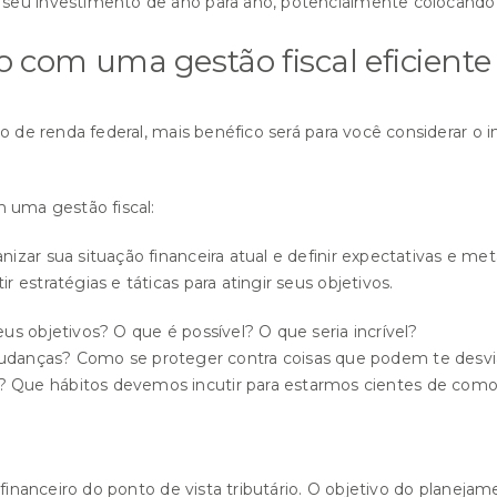
seu investimento de ano para ano, potencialmente colocando e
 com uma gestão fiscal eficiente
to de renda federal, mais benéfico será para você considerar o
 uma gestão fiscal:
zar sua situação financeira atual e definir expectativas e met
estratégias e táticas para atingir seus objetivos.
s objetivos? O que é possível? O que seria incrível?
anças? Como se proteger contra coisas que podem te desvia
 Que hábitos devemos incutir para estarmos cientes de com
inanceiro do ponto de vista tributário. O objetivo do planejament