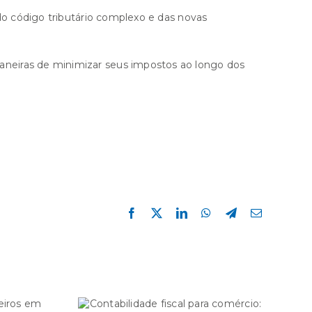
do código tributário complexo e das novas
aneiras de minimizar seus impostos ao longo dos
Facebook
X
LinkedIn
WhatsApp
Telegram
E-
mail