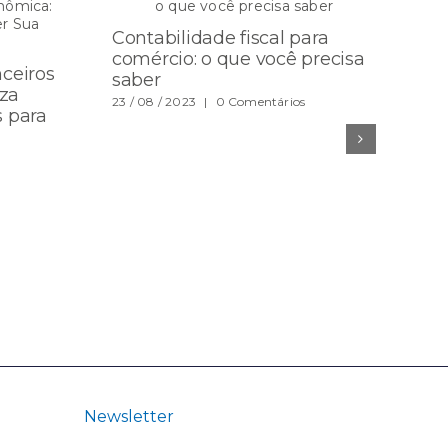
Contabilidade fiscal para
In
comércio: o que você precisa
ceiros
cl
saber
za
co
23 / 08 / 2023
|
0 Comentários
s para
de
12 /
Newsletter