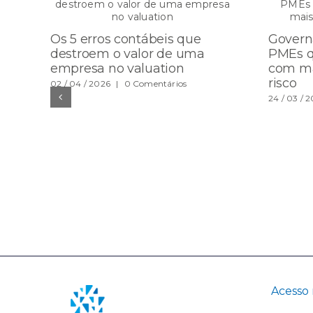
Os 5 erros contábeis que
Govern
destroem o valor de uma
PMEs q
empresa no valuation
com ma
risco
02 / 04 / 2026
|
0 Comentários
24 / 03 / 
Acesso 