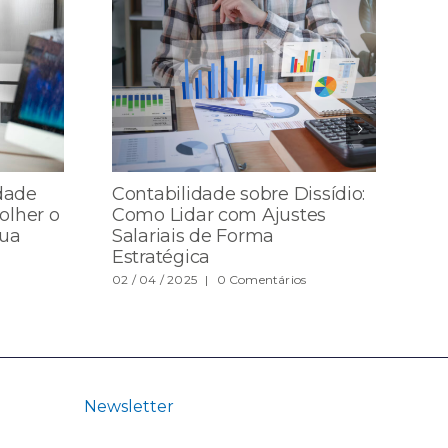
idade
Contabilidade sobre Dissídio:
Co
olher o
Como Lidar com Ajustes
co
Sua
Salariais de Forma
pr
Estratégica
28 /
02 / 04 / 2025
|
0 Comentários
Newsletter