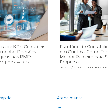
eca de KPIs Contábeis
Escritório de Contabil
omentar Decisões
em Curitiba: Como Esc
égicas nas PMEs
Melhor Parceiro para 
Empresa
025
|
0 Comentários
04 / 08 / 2025
|
0 Comentários
rápido
Atendimento