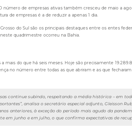
s. O número de empresas ativas também cresceu de maio a ago
tura de empresas é a de reduzir a apenas 1 dia.
o Grosso do Sul são os principais destaques entre os entes fed
 neste quadrimestre ocorreu na Bahia.
vas a mais do que há seis meses. Hoje são precisamente 19.28
ferença no número entre todas as que abriram e as que fechar
as continue subindo, respeitando a média histórica – em todo
ortantes”, analisa o secretário especial adjunto, Gleisson 
anos anteriores, à exceção do período mais agudo da pandemi
e em junho e em julho, o que confirma expectativas de recu